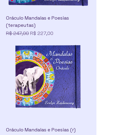
Oráculo Mandalas e Poesias
(terapeutas)
Preço normal
Preço promocional
R$ 247,00
R$ 227,00
Oráculo Mandalas e Poesias (r)